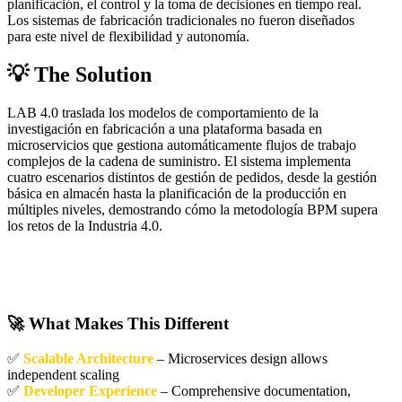
planificación, el control y la toma de decisiones en tiempo real.
Los sistemas de fabricación tradicionales no fueron diseñados
para este nivel de flexibilidad y autonomía.
💡 The Solution
LAB 4.0 traslada los modelos de comportamiento de la
investigación en fabricación a una plataforma basada en
microservicios que gestiona automáticamente flujos de trabajo
complejos de la cadena de suministro. El sistema implementa
cuatro escenarios distintos de gestión de pedidos, desde la gestión
básica en almacén hasta la planificación de la producción en
múltiples niveles, demostrando cómo la metodología BPM supera
los retos de la Industria 4.0.
Esto no es una prueba de concepto; es un software
listo para producción, desarrollado con el mismo
rigor que aplico en entornos profesionales.
🚀 What Makes This Different
✅
Scalable Architecture
– Microservices design allows
independent scaling
✅
Developer Experience
– Comprehensive documentation,